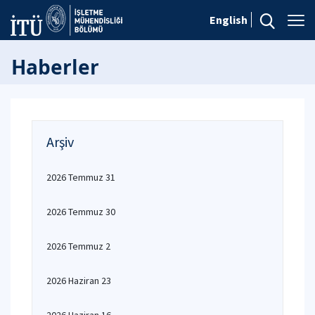
English
Haberler
Arşiv
2026 Temmuz 31
2026 Temmuz 30
2026 Temmuz 2
2026 Haziran 23