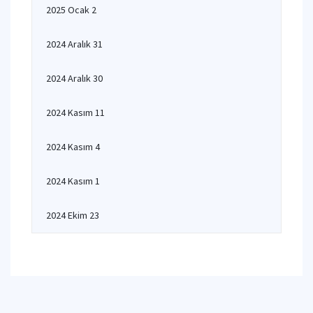
2025 Ocak 2
2024 Aralık 31
2024 Aralık 30
2024 Kasım 11
2024 Kasım 4
2024 Kasım 1
2024 Ekim 23