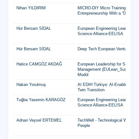
Nihan YILDIRIM
MICRO-DIY Micro Training on Digi
Entrepreneurship With a “Do-It-Yo
Hür Bersam SİDAL
European Engineering Learning In
Science Alliance-EELISA
Hür Bersam SİDAL
Deep Tech European Venture Buil
Hatice CAMGÖZ AKDAĞ
European Leadership for Sustainab
Management (EULean_SusMan) J
Modül
Hakan Yorulmuş
AI EDIH Türkiye: AI-Enabled Manu
Twin Transition
Tuğba Yasemin KARAGÖZ
European Engineering Learning In
Science Alliance-EELISA
Adnan Veysel ERTEMEL
TechWell - Technological Wellnes
People