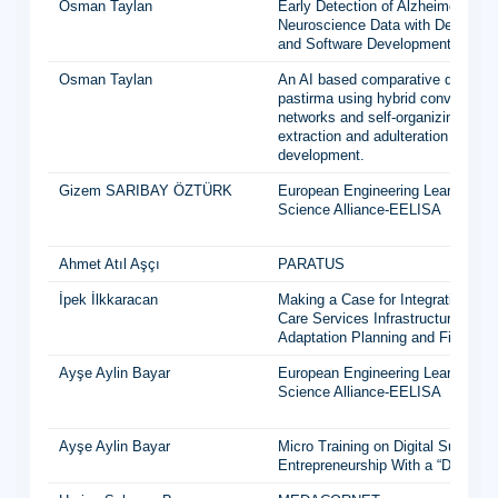
Osman Taylan
Early Detection of Alzheimer’s Di
Neuroscience Data with Deep Lear
and Software Development.
Osman Taylan
An AI based comparative quality 
pastirma using hybrid convolutiona
networks and self-organizing maps
extraction and adulteration detecti
development.
Gizem SARIBAY ÖZTÜRK
European Engineering Learning In
Science Alliance-EELISA
Ahmet Atıl Aşçı
PARATUS
İpek İlkkaracan
Making a Case for Integrating a 
Care Services Infrastructure into 
Adaptation Planning and Finance
Ayşe Aylin Bayar
European Engineering Learning In
Science Alliance-EELISA
Ayşe Aylin Bayar
Micro Training on Digital Sustaina
Entrepreneurship With a “Do-It-Yo