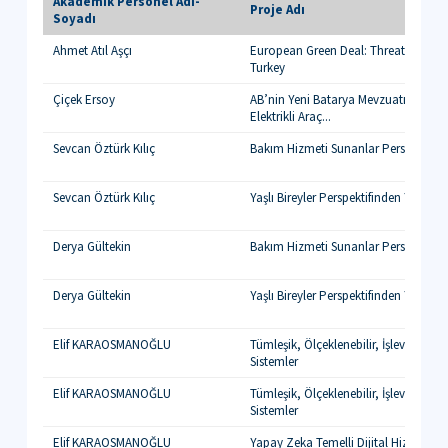
Akademik Personel Adı-
Proje Adı
Soyadı
Ahmet Atıl Aşçı
European Green Deal: Threats and Op
Turkey
Çiçek Ersoy
AB’nin Yeni Batarya Mevzuatına Uy
Elektrikli Araç...
Sevcan Öztürk Kılıç
Bakım Hizmeti Sunanlar Perspektifinden
Sevcan Öztürk Kılıç
Yaşlı Bireyler Perspektifinden Yaşlı D
Derya Gültekin
Bakım Hizmeti Sunanlar Perspektifinden
Derya Gültekin
Yaşlı Bireyler Perspektifinden Yaşlı D
Elif KARAOSMANOĞLU
Tümleşik, Ölçeklenebilir, İşlevsel Li
Sistemler
Elif KARAOSMANOĞLU
Tümleşik, Ölçeklenebilir, İşlevsel Nan
Sistemler
Elif KARAOSMANOĞLU
Yapay Zeka Temelli Dijital Hizmetleri