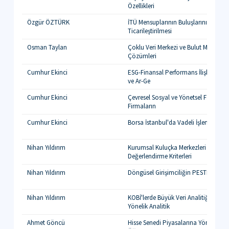
Özellikleri
Özgür ÖZTÜRK
İTÜ Mensuplarının Buluşlarının Paten
Ticarileştirilmesi
Osman Taylan
Çoklu Veri Merkezi ve Bulut Mimarileri
Çözümleri
Cumhur Ekinci
ESG-Finansal Performans İlişkisi ve B
ve Ar-Ge
Cumhur Ekinci
Çevresel Sosyal ve Yönetsel Faaliyetle
Firmaların
Cumhur Ekinci
Borsa İstanbul'da Vadeli İşlem Temelli 
Nihan Yıldırım
Kurumsal Kuluçka Merkezleri için Gir
Değerlendirme Kriterleri
Nihan Yıldırım
Döngüsel Girişimciliğin PESTLE Anali
Nihan Yıldırım
KOBİ'lerde Büyük Veri Analitiği Yete
Yönelik Analitik
Ahmet Göncü
Hisse Senedi Piyasalarına Yönelik Der