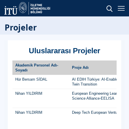
Projeler
Uluslararası Projeler
Akademik Personel Adı-
Proje Adı
Soyadı
Hür Bersam SİDAL
AI EDIH Türkiye: AI-Enabled Manu
Twin Transition
Nihan YILDIRIM
European Engineering Learning In
Science Alliance-EELISA
Nihan YILDIRIM
Deep Tech European Venture Buil