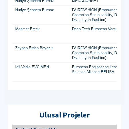
Huriye Şebnem Burnaz
MEDACORNET
Huriye Şebnem Burnaz
FAIRFASHION (Empowering Women
Champion Sustainability, Digitalis
Diversity in Fashion)
Mehmet Erçek
Deep Tech European Venture Buil
Zeynep Erden Bayazıt
FAIRFASHION (Empowering Women
Champion Sustainability, Digitalis
Diversity in Fashion)
İdil Vedia EVCİMEN
European Engineering Learning In
Science Alliance-EELISA
Ulusal Projeler