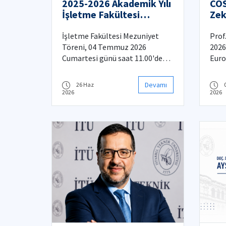
2025-2026 Akademik Yılı
COS
İşletme Fakültesi
Zek
Mezuniyet Töreni
Çal
Kat
İşletme Fakültesi Mezuniyet
Prof
Töreni, 04 Temmuz 2026
2026
Cumartesi günü saat 11.00'de
Euro
İTÜ Maçka Kampüsü Mustafa
Scie
Kemal Amfisi'nde
tara
Devamı
26 Haz
gerçekleştirilecektir.
Zekâ
2026
2026
Uygu
ulus
prog
tems