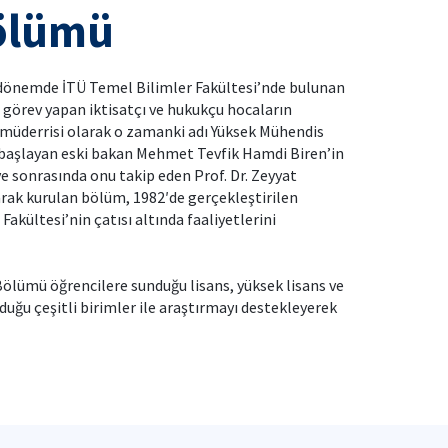
Bölümü
 dönemde İTÜ Temel Bilimler Fakültesi’nde bulunan
e görev yapan iktisatçı ve hukukçu hocaların
at müderrisi olarak o zamanki adı Yüksek Mühendis
e başlayan eski bakan Mehmet Tevfik Hamdi Biren’in
e sonrasında onu takip eden Prof. Dr. Zeyyat
arak kurulan bölüm, 1982′de gerçekleştirilen
Fakültesi’nin çatısı altında faaliyetlerini
ölümü öğrencilere sunduğu lisans, yüksek lisans ve
uğu çeşitli birimler ile araştırmayı destekleyerek