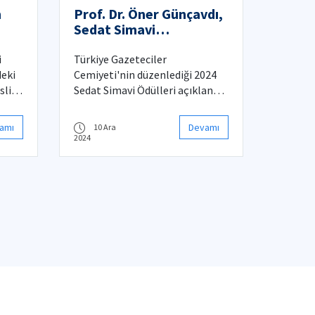
m
Prof. Dr. Öner Günçavdı,
Sedat Simavi
Ödülleri'nde büyük onur
i
Türkiye Gazeteciler
deki
Cemiyeti'nin düzenlediği 2024
liği,
Sedat Simavi Ödülleri açıklandı.
Prof. Dr. Öner Günçavdı, "Nasıl
rda
Büyüdük? 2001 Sonrası Büyüme
amı
Devamı
10 Ara
evam
Üzerine Analitik Bir İnceleme"
2024
adlı çalışmasıyla Sosyal Bilimler
alanında övgüye layık görüldü.