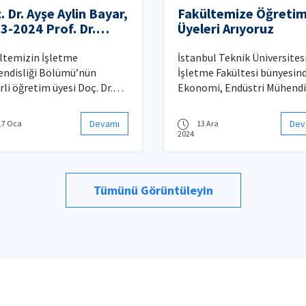
. Dr. Ayşe Aylin Bayar,
Fakültemize Öğreti
Award) layık görülmüştür.
3-2024 Prof. Dr.
Üyeleri Arıyoruz
im Üstünel Araştırma
lleri'nde büyük onur
ltemizin İşletme
İstanbul Teknik Üniversites
ndisliği Bölümü’nün
İşletme Fakültesi bünyesin
rli öğretim üyesi Doç. Dr.
Ekonomi, Endüstri Mühendis
 Aylin Bayar, 2023-2024
İşletme Mühendisliği
emik yılında
bölümlerine çeşitli kadrola
Devamı
Dev
17 Oca
13 Ara
kleştirdiği üstün nitelikli
öğretim üyesi arayışımız d
2024
lar ve bilimsel katkılarla,
ediyor.
tasaray Eğitim Vakfı Prof.
Besim Üstünel Araştırma
Tümünü Görüntüleyin
ü’ne layık görülmüştür.