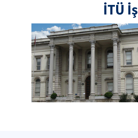
sıklığı, ebeveyn gözetimi ve
İTÜ İ
dijital bağımlılık riskleri
değerlendirildi.