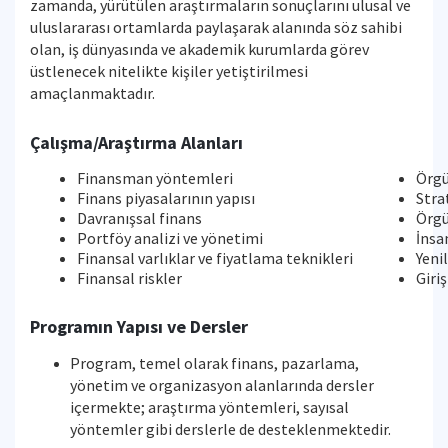
zamanda, yürütülen araştırmaların sonuçlarını ulusal ve
uluslararası ortamlarda paylaşarak alanında söz sahibi
olan, iş dünyasında ve akademik kurumlarda görev
üstlenecek nitelikte kişiler yetiştirilmesi
amaçlanmaktadır.
Çalışma/Araştırma Alanları
Finansman yöntemleri
Örgü
Finans piyasalarının yapısı
Stra
Davranışsal finans
Örgü
Portföy analizi ve yönetimi
İnsa
Finansal varlıklar ve fiyatlama teknikleri
Yeni
Finansal riskler
Giriş
Programın Yapısı ve Dersler
Program, temel olarak finans, pazarlama,
yönetim ve organizasyon alanlarında dersler
içermekte; araştırma yöntemleri, sayısal
yöntemler gibi derslerle de desteklenmektedir.