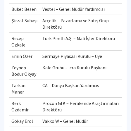
Buket Besen
Vestel – Genel Müdür Yardımcısı
Şirzat Subaşı
Arçelik – Pazarlama ve Satış Grup
Direktörü
Recep
Türk Pirelli A.Ş. – Mali İşler Direktörü
Özkale
Emin Özer
Sermaye Piyasası Kurulu – Üye
Zeynep
Kale Grubu – İcra Kurulu Başkanı
Bodur Okyay
Tarkan
CA – Dünya Başkan Yardımcıs
Maner
Berk
Procon GfK – Perakende Araştırmaları
Özdemir
Direktörü
Gökay Erol
Vakko W – Genel Müdür