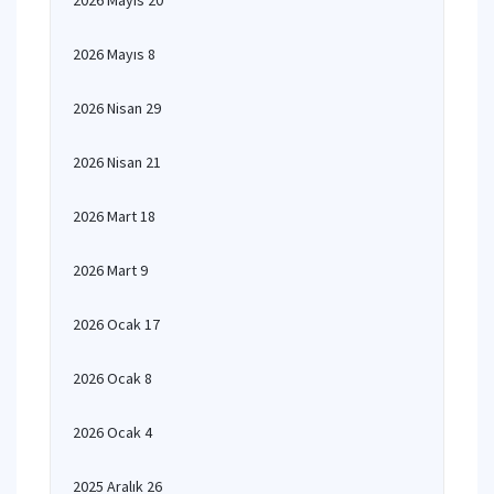
2026 Mayıs 20
2026 Mayıs 8
2026 Nisan 29
2026 Nisan 21
2026 Mart 18
2026 Mart 9
2026 Ocak 17
2026 Ocak 8
2026 Ocak 4
2025 Aralık 26