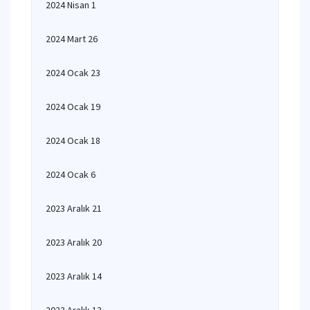
2024 Nisan 1
2024 Mart 26
2024 Ocak 23
2024 Ocak 19
2024 Ocak 18
2024 Ocak 6
2023 Aralık 21
2023 Aralık 20
2023 Aralık 14