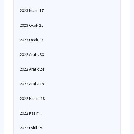
2023 Nisan 17
2023 Ocak 21
2023 Ocak 13
2022 Aralık 30
2022 Aralık 24
2022 Aralık 18
2022 Kasım 18
2022 Kasım 7
2022 Eylül 15