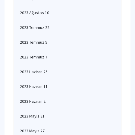
2023 Ağustos 10
2023 Temmuz 22
2023 Temmuz 9
2023 Temmuz 7
2023 Haziran 25
2023 Haziran 11
2023 Haziran 2
2023 Mayıs 31
2023 Mayıs 27