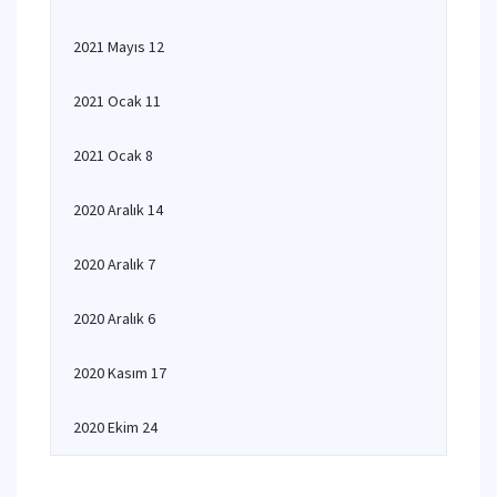
2021 Mayıs 12
2021 Ocak 11
2021 Ocak 8
2020 Aralık 14
2020 Aralık 7
2020 Aralık 6
2020 Kasım 17
2020 Ekim 24