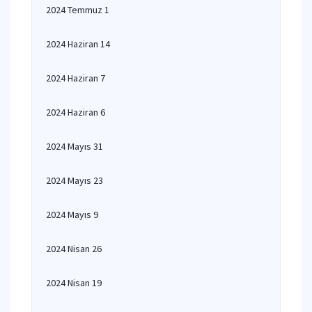
2024 Temmuz 1
2024 Haziran 14
2024 Haziran 7
2024 Haziran 6
2024 Mayıs 31
2024 Mayıs 23
2024 Mayıs 9
2024 Nisan 26
2024 Nisan 19