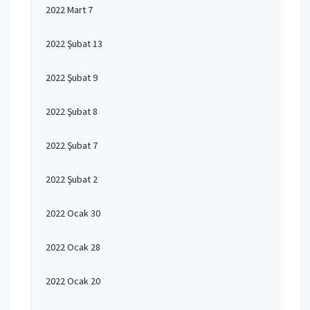
2022 Mart 7
2022 Şubat 13
2022 Şubat 9
2022 Şubat 8
2022 Şubat 7
2022 Şubat 2
2022 Ocak 30
2022 Ocak 28
2022 Ocak 20