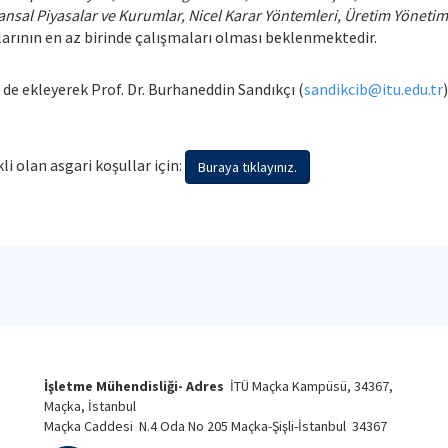
nansal Piyasalar ve Kurumlar, Nicel Karar Yöntemleri, Üretim Yönet
arının en az birinde çalışmaları olması beklenmektedir.
 de ekleyerek Prof. Dr. Burhaneddin Sandıkçı (
sandikcib@itu.edu.tr
li olan asgari koşullar için:
Buraya tıklayınız.
İşletme Mühendisliği- Adres
İTÜ Maçka Kampüsü, 34367,
Maçka, İstanbul
Maçka Caddesi N.4 Oda No 205 Maçka-Şişli-İstanbul 34367