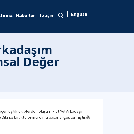
English
ştırma
Haberler
İletişim
Arkadaşım
nsal Değer
çer kişilik ekiplerden oluşan “Fiat Yol Arkadaşım
la ile birlikte birinci olma başarısı göstermiştir.🐝