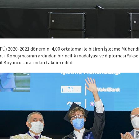
 (İTÜ) 2020-2021 dönemini 4,00 ortalama ile bitiren İşletme Mühen
ptı. Konuşmasının ardından birincilik madalyası ve diploması Yükse
il Koyuncu tarafından takdim edildi.