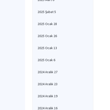
2025 Şubat 5
2025 Ocak 28
2025 Ocak 26
2025 Ocak 13
2025 Ocak 6
2024 Aralık 27
2024 Aralık 23
2024 Aralık 19
2024 Aralık 16