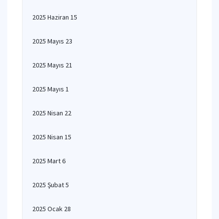
2025 Haziran 15
2025 Mayıs 23
2025 Mayıs 21
2025 Mayıs 1
2025 Nisan 22
2025 Nisan 15
2025 Mart 6
2025 Şubat 5
2025 Ocak 28