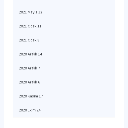
2021 Mayıs 12
2021 Ocak 11
2021 Ocak 8
2020 Aralık 14
2020 Aralık 7
2020 Aralık 6
2020 Kasım 17
2020 Ekim 24