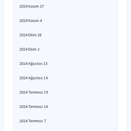
2024 Kasım 27
2024 Kasım 4
2024 Ekim 28
2024 Ekim 2
2024 Ağustos 15
2024 Ağustos 14
2024 Temmuz 19
2024 Temmuz 16
2024 Temmuz 7