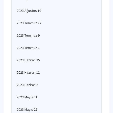
2023 Ağustos 10
2023 Temmuz 22
2023 Temmuz 9
2023 Temmuz 7
2023 Haziran 25
2023 Haziran 11
2023 Haziran 2
2023 Mayıs 31
2023 Mayıs 27