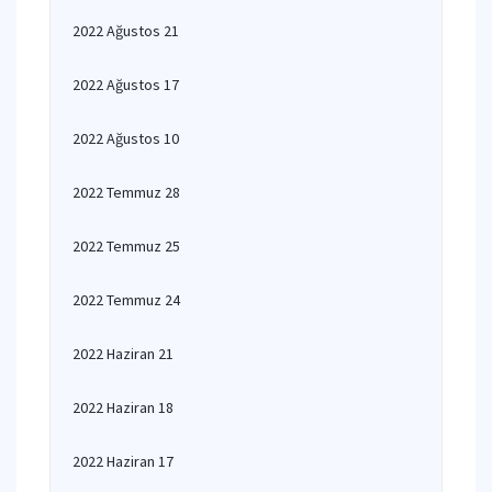
2022 Ağustos 21
2022 Ağustos 17
2022 Ağustos 10
2022 Temmuz 28
2022 Temmuz 25
2022 Temmuz 24
2022 Haziran 21
2022 Haziran 18
2022 Haziran 17