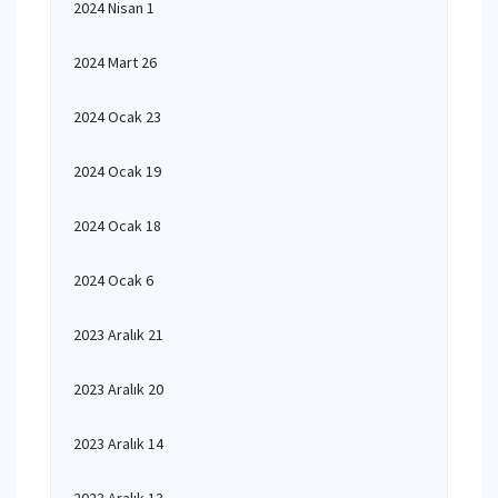
2024 Nisan 1
2024 Mart 26
2024 Ocak 23
2024 Ocak 19
2024 Ocak 18
2024 Ocak 6
2023 Aralık 21
2023 Aralık 20
2023 Aralık 14