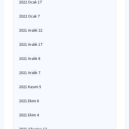
2022 Ocak 17
2022 Ocak 7
2021 Aralık 22
2021 Aralık 17
2021 Aralık 8
2021 Aralık 7
2021 Kasım 5
2021 Ekim 6
2021 Ekim 4