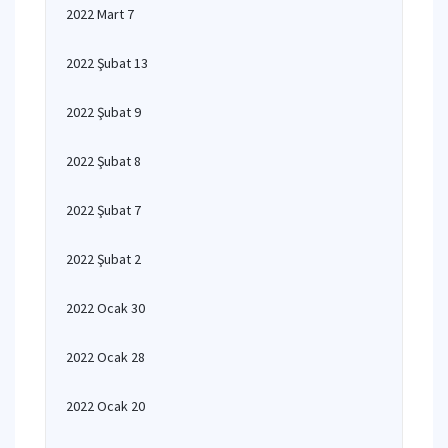
2022 Mart 7
2022 Şubat 13
2022 Şubat 9
2022 Şubat 8
2022 Şubat 7
2022 Şubat 2
2022 Ocak 30
2022 Ocak 28
2022 Ocak 20