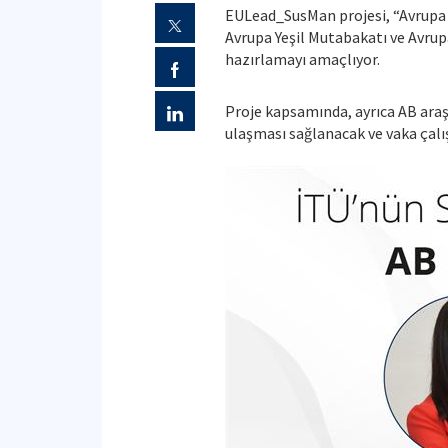
EULead_SusMan projesi, “Avrupa Sü
Avrupa Yeşil Mutabakatı ve Avrupa B
hazırlamayı amaçlıyor.
Proje kapsamında, ayrıca AB araşt
ulaşması sağlanacak ve vaka çalış